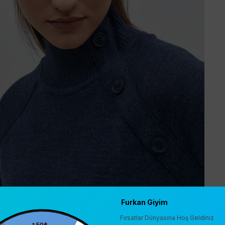
Furkan Giyim
Fırsatlar Dünyasına Hoş Geldiniz
150₺