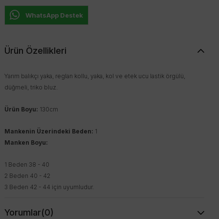
WhatsApp Destek
Ürün Özellikleri
Yarım balıkçı yaka, reglan kollu, yaka, kol ve etek ucu lastik örgülü,
düğmeli, triko bluz.
Ürün Boyu:
130cm
Mankenin Üzerindeki Beden:
1
Manken Boyu:
1 Beden 38 - 40
2 Beden 40 - 42
3 Beden 42 - 44
için uyumludur.
Yorumlar
(0)