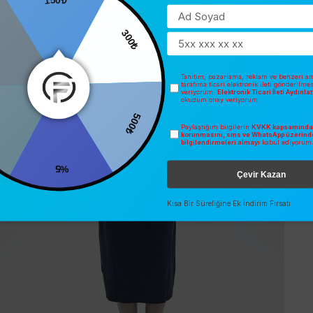
300₺
Tanıtım, pazarlama, reklam ve benzeri am
tarafıma ticari elektronik ileti gönderilme
veriyorum.
Elektronik Ticari İleti Aydınl
okudum onay veriyorum.
500₺
0
Paylaştığım bilgilerin
KVKK kapsamında 
korunmasını, sms ve WhatsApp üzerind
bilgilendirmeleri almayı
kabul ediyorum
%5
Çevir Kazan
Kısa Bir Süreliğine Ek İndirim Fırsatı