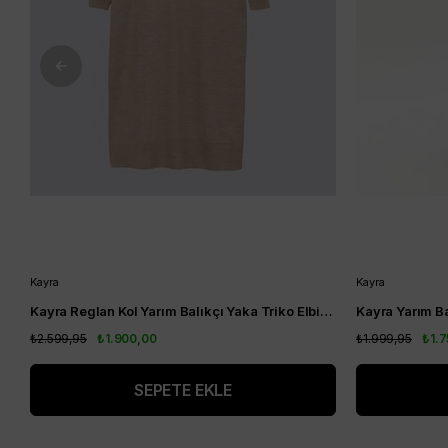
Kayra
Kayra
Kayra Reglan Kol Yarım Balıkçı Yaka Triko Elbise Bej KA-A23-TRK08
₺2.599,95
₺1.900,00
₺1.999,95
₺1.
SEPETE EKLE