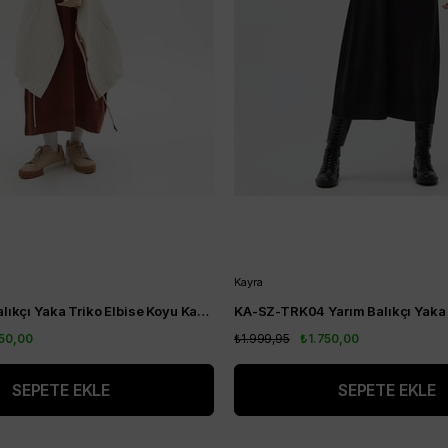
Kayra
Kayra Yarım Balıkçı Yaka Triko Elbise Koyu Kahve KA-SZ-TRK04-22
750,00
₺1.999,95
₺1.750,00
SEPETE EKLE
SEPETE EKLE