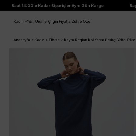
Saat 14:00'e Kadar Siparişler Aynı Gün Kargo
Bayi Ç
Kadın
Yeni Ürünler
Çılgın Fiyatlar
Zuhre Özel
Anasayfa
Kadın
Elbise
Kayra Reglan Kol Yarım Balıkçı Yaka Trik