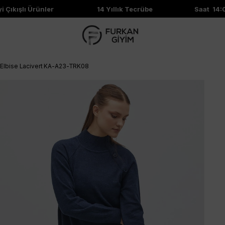
ıkışlı Ürünler
14 Yıllık Tecrübe
Saat 14:00'e
o Elbise Lacivert KA-A23-TRK08