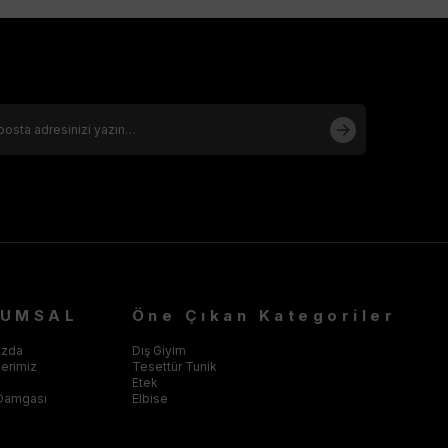
RUMSAL
Öne Çıkan Kategoriler
ızda
Dış Giyim
klerimiz
Tesettür Tunik
Etek
Damgası
Elbise