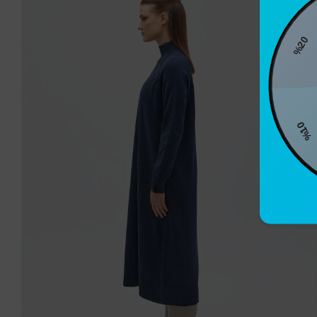
%20
%1