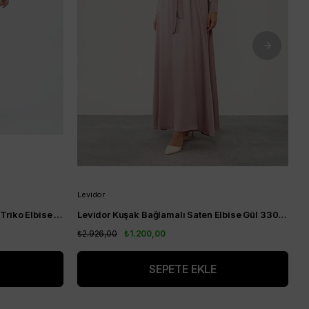
Levidor
A
KA-SZ-TRK04 Yarım Balıkçı Yaka Triko Elbise Siyah
Levidor Kuşak Bağlamalı Saten Elbise Gül 330204
A
₺2.926,00
₺1.200,00
₺
SEPETE EKLE