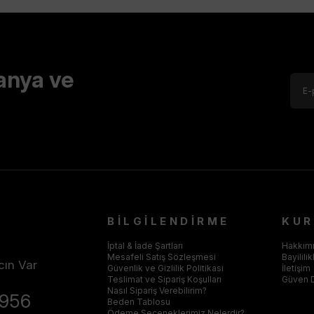
anya ve
BİLGİLENDİRME
KU
İptal & İade Şartları
Hakkım
Mesafeli Satış Sözleşmesi
Bayilili
cın Var
Güvenlik ve Gizlilik Politikası
İletişim
Teslimat ve Sipariş Koşulları
Güven 
Nasıl Sipariş Verebilirim?
4956
Beden Tablosu
Ödeme Seçeneklerimiz Nelerdir?