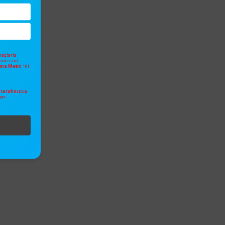
açlarla
sine izin
atma Metni
'ni
tarafınızca
en
.