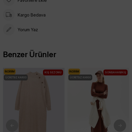
Favorilere Ekle
Kargo Bedava
Yorum Yaz
Benzer Ürünler
İNDIRIM
İNDIRIM
KIŞ SEZONU
SONBAHAR/KIŞ
ÜCRETSIZ KARGO
ÜCRETSIZ KARGO