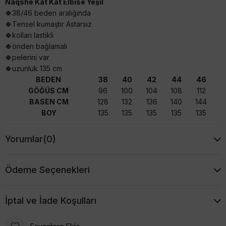
Naqshe Kat Kat Elbise Yeşil
🍀38/46 beden aralığında
🍀Tensel kumaştır Astarsız
🍀kolları lastikli
🍀önden bağlamalı
🍀pelerini var
🍀uzunluk 135 cm
BEDEN
38
40
42
44
46
GÖĞÜS CM
96
100
104
108
112
BASEN CM
128
132
136
140
144
BOY
135
135
135
135
135
Yorumlar
(0)
Ödeme Seçenekleri
İptal ve İade Koşulları