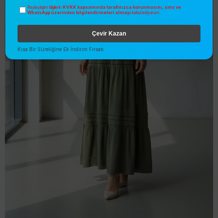
KVKK kapsamında tarafınızca korunmasını, sms ve
Paylaştığım bilgilerin
WhatsApp üzerinden bilgilendirmeleri almayı
kabul ediyorum.
Çevir Kazan
Kısa Bir Süreliğine Ek İndirim Fırsatı
Naqshe Kat Kat Elbise Yeşil
Sezonsuz
%
9
İNDIRIM