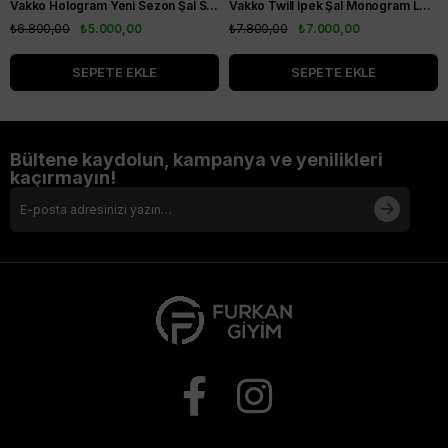
Vakko Hologram Yeni Sezon Şal Siyah
Vakko Twill İpek Şal Monogram Lacivert Ekru
₺6.800,00
₺5.000,00
₺7.800,00
₺7.000,00
SEPETE EKLE
SEPETE EKLE
Bültene kaydolun, kampanya ve yenilikleri
kaçırmayın!