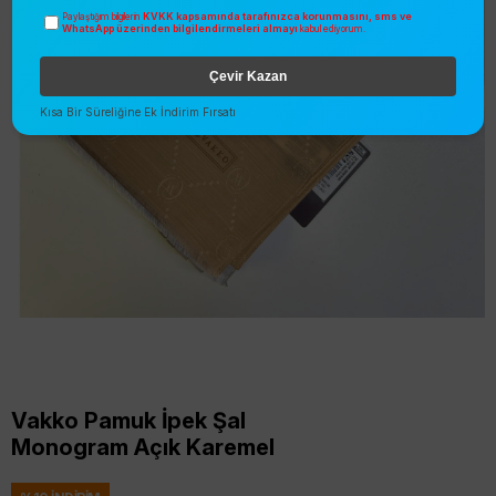
KVKK kapsamında tarafınızca korunmasını, sms ve
Paylaştığım bilgilerin
WhatsApp üzerinden bilgilendirmeleri almayı
kabul ediyorum.
Çevir Kazan
Kısa Bir Süreliğine Ek İndirim Fırsatı
Vakko Pamuk İpek Şal
Monogram Açık Karemel