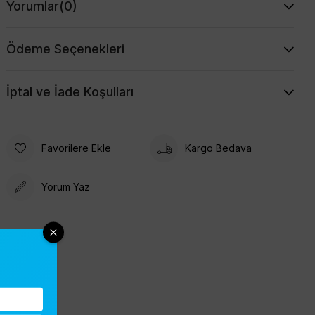
Yorumlar
(0)
Ödeme Seçenekleri
İptal ve İade Koşulları
Favorilere Ekle
Kargo Bedava
Yorum Yaz