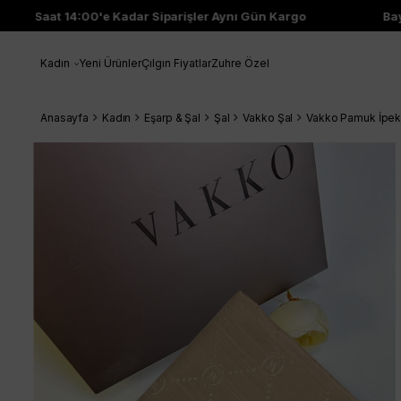
Saat 14:00'e Kadar Siparişler Aynı Gün Kargo
Bayi 
Kadın
Yeni Ürünler
Çılgın Fiyatlar
Zuhre Özel
Anasayfa
Kadın
Eşarp & Şal
Şal
Vakko Şal
Vakko Pamuk İpe