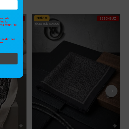
İNDIRIM
açlarla
SEZONSUZ
SEZONSUZ
sine izin
ÜCRETSIZ KARGO
atma Metni
'ni
tarafınızca
en
.