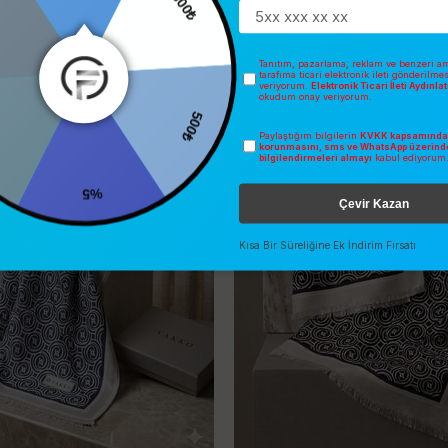
0
300₺
İNDIRIM
Tanıtım, pazarlama, reklam ve benzeri am
SEZONSUZ
tarafıma ticari elektronik ileti gönderilme
O
ÜCRETSIZ KARGO
veriyorum.
Elektronik Ticari İleti Aydınl
okudum onay veriyorum.
500₺
Paylaştığım bilgilerin
KVKK kapsamında 
korunmasını, sms ve WhatsApp üzerind
bilgilendirmeleri almayı
kabul ediyorum
%5
Çevir Kazan
Kısa Bir Süreliğine Ek İndirim Fırsatı