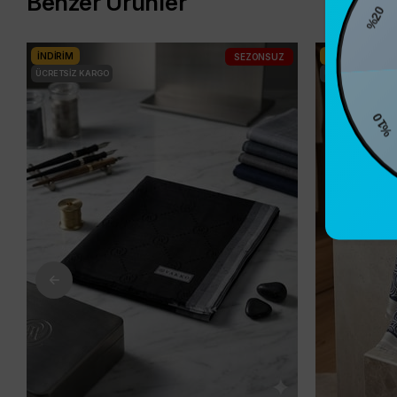
%2
Benzer Ürünler
İNDIRIM
İNDIRIM
SEZONSUZ
ÜCRETSIZ KARGO
ÜCRETSIZ KARG
%10