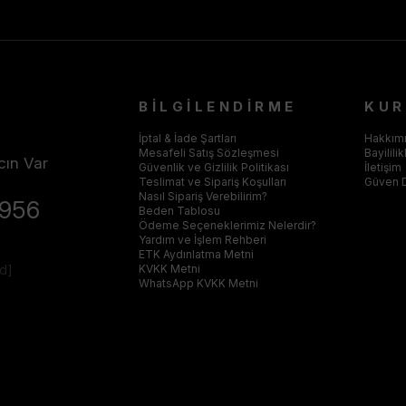
BİLGİLENDİRME
KU
İptal & İade Şartları
Hakkım
Mesafeli Satış Sözleşmesi
Bayilili
cın Var
Güvenlik ve Gizlilik Politikası
İletişim
Teslimat ve Sipariş Koşulları
Güven 
Nasıl Sipariş Verebilirim?
4956
Beden Tablosu
Ödeme Seçeneklerimiz Nelerdir?
Yardım ve İşlem Rehberi
ETK Aydınlatma Metni
ed]
KVKK Metni
WhatsApp KVKK Metni