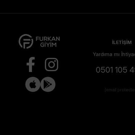
İLETİŞİM
Yardıma mı İhtiya
0501 105 
[email protect