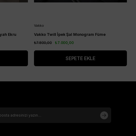
Vakko
V
iyah Ekru
Vakko Twill İpek Şal Monogram Füme
V
₺7.800,00
₺7.000,00
₺
SEPETE EKLE