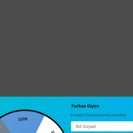
Furkan Giyim
Fırsatlar Dünyasına Hoş Geldiniz
150₺