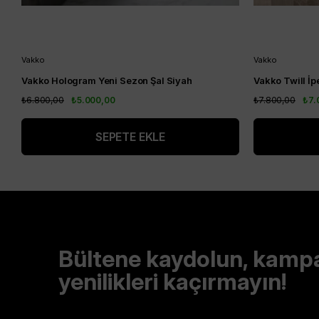
Vakko
Vakko
Vakko Hologram Yeni Sezon Şal Siyah
Vakko Twill İp
₺6.800,00
₺5.000,00
₺7.800,00
₺7.
SEPETE EKLE
Bültene kaydolun, kamp
yenilikleri kaçırmayın!