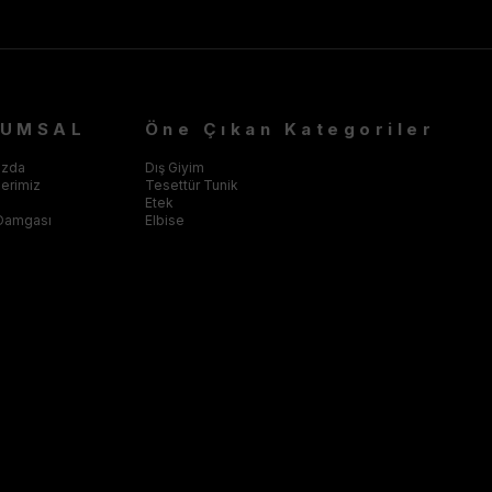
RUMSAL
Öne Çıkan Kategoriler
ızda
Dış Giyim
klerimiz
Tesettür Tunik
Etek
Damgası
Elbise